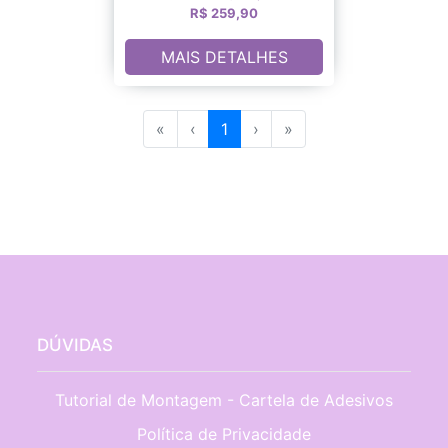
R$ 259,90
MAIS DETALHES
«
‹
1
›
»
DÚVIDAS
Tutorial de Montagem - Cartela de Adesivos
Política de Privacidade