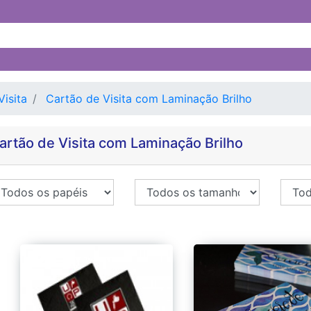
Visita
Cartão de Visita com Laminação Brilho
artão de Visita com Laminação Brilho