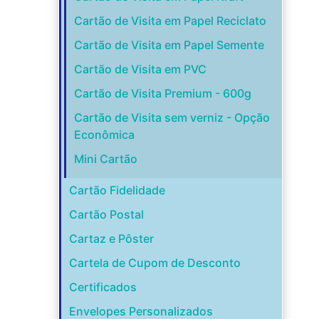
Cartão de Visita em Papel Reciclato
Cartão de Visita em Papel Semente
Cartão de Visita em PVC
Cartão de Visita Premium - 600g
Cartão de Visita sem verniz - Opção
Econômica
Mini Cartão
Cartão Fidelidade
Cartão Postal
Cartaz e Pôster
Cartela de Cupom de Desconto
Certificados
Envelopes Personalizados