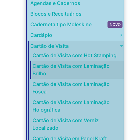
Agendas e Cadernos
Blocos e Receituários
Caderneta tipo Moleskine
NOVO
Cardápio
Cartão de Visita
Cartão de Visita com Hot Stamping
Cartão de Visita com Laminação
Brilho
Cartão de Visita com Laminação
Fosca
Cartão de Visita com Laminação
Holográfica
Cartão de Visita com Verniz
Localizado
Cartão de Visita em Papel Kraft