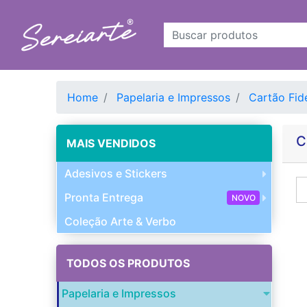
Home
Papelaria e Impressos
Cartão Fid
C
MAIS VENDIDOS
Adesivos e Stickers
Pronta Entrega
NOVO
Coleção Arte & Verbo
TODOS OS PRODUTOS
Papelaria e Impressos