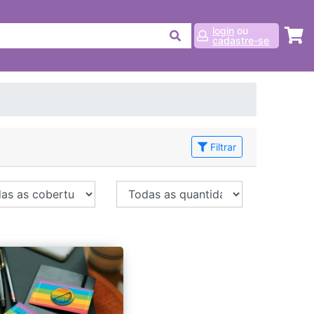
login
ou
cadastre-se
Filtrar