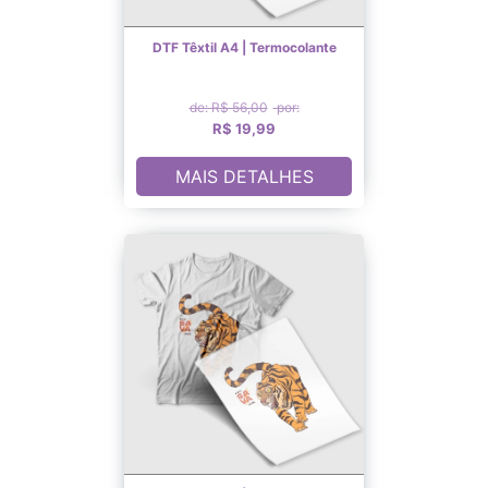
DTF Têxtil A4 | Termocolante
de: R$ 56,00
por:
R$ 19,99
MAIS DETALHES