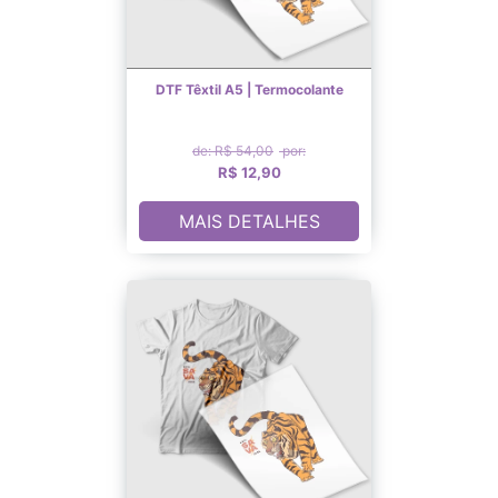
DTF Têxtil A5 | Termocolante
de: R$ 54,00
por:
R$ 12,90
MAIS DETALHES