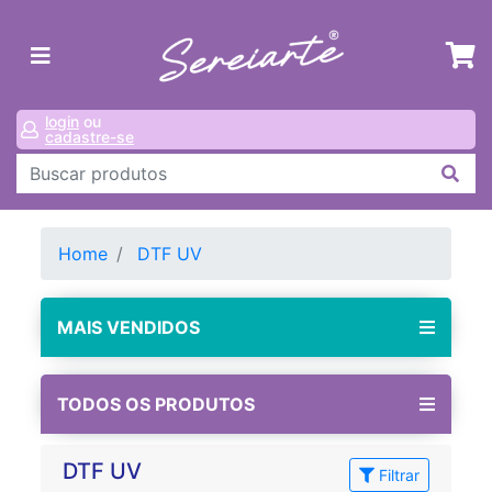
login
ou
cadastre-se
Home
DTF UV
MAIS VENDIDOS
TODOS OS PRODUTOS
DTF UV
Filtrar