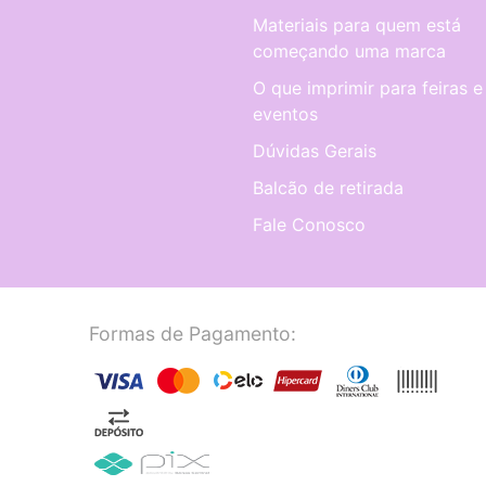
Materiais para quem está
começando uma marca
O que imprimir para feiras e
eventos
Dúvidas Gerais
Balcão de retirada
Fale Conosco
Formas de Pagamento: