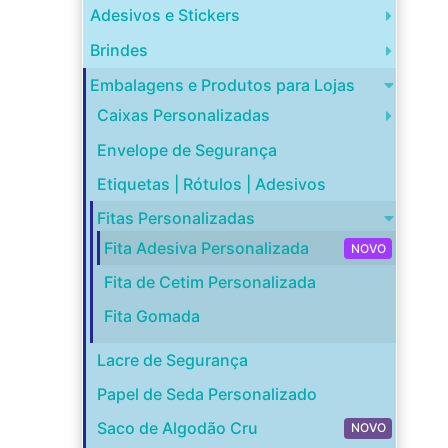
Adesivos e Stickers
Brindes
Embalagens e Produtos para Lojas
Caixas Personalizadas
Envelope de Segurança
Etiquetas | Rótulos | Adesivos
Fitas Personalizadas
Fita Adesiva Personalizada
NOVO
Fita de Cetim Personalizada
Fita Gomada
Lacre de Segurança
Papel de Seda Personalizado
Saco de Algodão Cru
NOVO