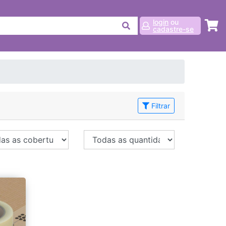
login
ou
cadastre-se
Filtrar