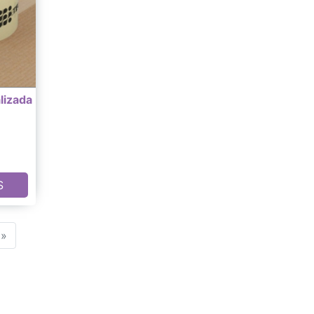
lizada
S
»