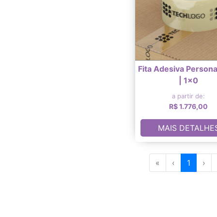
Fita Adesiva Persona
| 1x0
a partir de:
R$ 1.776,00
MAIS DETALHE
«
‹
1
›