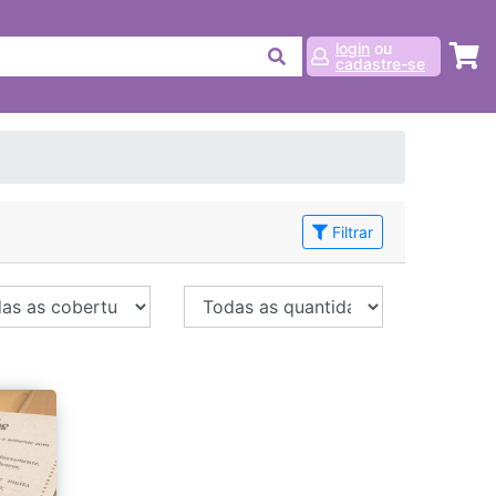
login
ou
cadastre-se
Filtrar