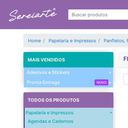
Home
Papelaria e Impressos
Panfletos, 
F
MAIS VENDIDOS
Adesivos e Stickers
Pronta Entrega
NOVO
TODOS OS PRODUTOS
Papelaria e Impressos
Agendas e Cadernos