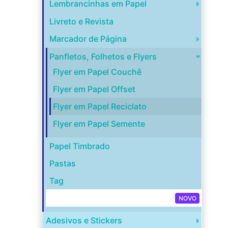
Lembrancinhas em Papel
Livreto e Revista
Marcador de Página
Panfletos, Folhetos e Flyers
Flyer em Papel Couchê
Flyer em Papel Offset
Flyer em Papel Reciclato
Flyer em Papel Semente
Papel Timbrado
Pastas
Tag
Capa para Disco de Vinil
NOVO
Adesivos e Stickers