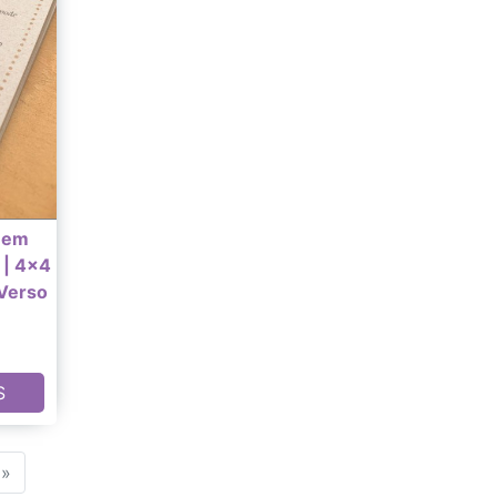
 em
 | 4x4
 Verso
S
»