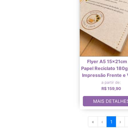
Flyer A5 15x21cm
Papel Reciclato 180g
Impressão Frente e
a partir de:
R$ 159,90
MAIS DETALHE
«
‹
1
›