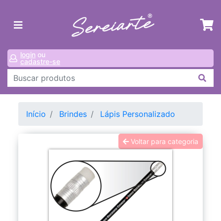
login
ou
cadastre-se
Início
Brindes
Lápis Personalizado
Voltar para categoria